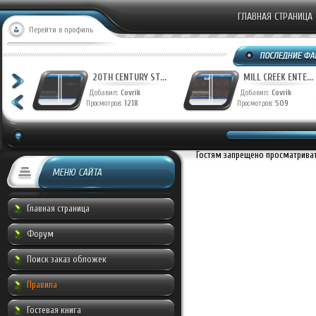
ГЛАВНАЯ СТРАНИЦА
Перейти в профиль
T...
20TH CENTURY ST...
MILL CREEK ENTE...
Добавил:
Covrik
Добавил:
Covrik
Просмотров:
1218
Просмотров:
509
Гостям запрещено просматривать
МЕНЮ САЙТА
Главная страница
Форум
Поиск заказ обложек
Правила
Гостевая книга