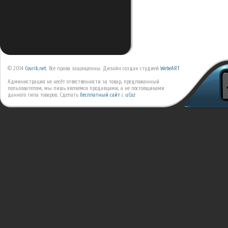
© 2014
Covrik.net
. Все права защищенны. Дизайн создан студией
WebeART
Администрация не несёт отвественности за товар, предложанный
пользователям, мы лишь являемся продавцами, а не постовщиками
данного типа товаров.
Сделать
бесплатный сайт
с
uCoz