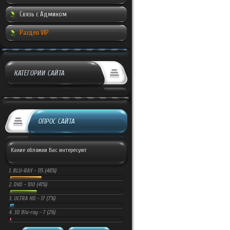
Связь с Админом
Раздел VIP
КАТЕГОРИИ САЙТА
ОПРОС САЙТА
Какие обложки Вас интересуют
1.
BLU-RAY -
115 (48%)
2.
DVD -
100 (41%)
3.
ULTRA HD -
17 (7%)
4.
3D Blu-ray -
7 (2%)