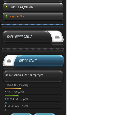
Связь с Админом
Раздел VIP
КАТЕГОРИИ САЙТА
ОПРОС САЙТА
Какие обложки Вас интересуют
1.
BLU-RAY -
115 (48%)
2.
DVD -
100 (41%)
3.
ULTRA HD -
17 (7%)
4.
3D Blu-ray -
7 (2%)