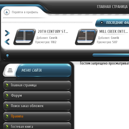
ГЛАВНАЯ СТРАНИЦА
Перейти в профиль
T...
20TH CENTURY ST...
MILL CREEK ENTE...
Добавил:
Covrik
Добавил:
Covrik
Просмотров:
1182
Просмотров:
507
Гостям запрещено просматривать
МЕНЮ САЙТА
Главная страница
Форум
Поиск заказ обложек
Правила
Гостевая книга