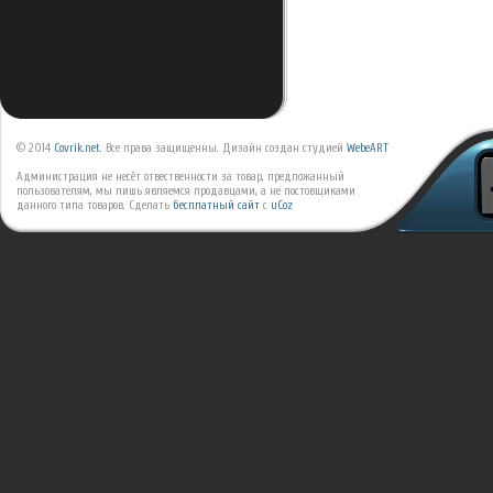
© 2014
Covrik.net
. Все права защищенны. Дизайн создан студией
WebeART
Администрация не несёт отвественности за товар, предложанный
пользователям, мы лишь являемся продавцами, а не постовщиками
данного типа товаров.
Сделать
бесплатный сайт
с
uCoz