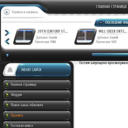
ГЛАВНАЯ СТРАНИЦА
Перейти в профиль
T...
20TH CENTURY ST...
MILL CREEK ENTE...
Добавил:
Covrik
Добавил:
Covrik
Просмотров:
1186
Просмотров:
507
Гостям запрещено просматривать
МЕНЮ САЙТА
Главная страница
Форум
Поиск заказ обложек
Правила
Гостевая книга