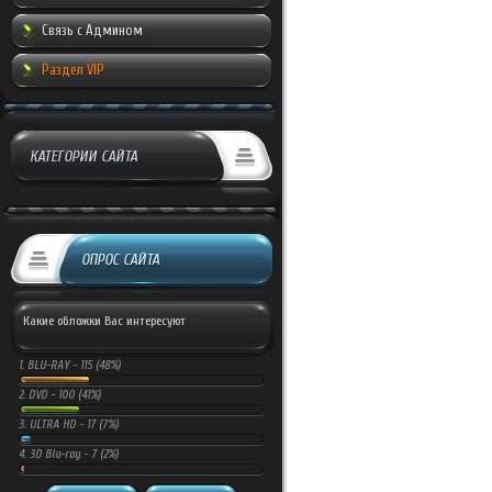
Связь с Админом
Раздел VIP
КАТЕГОРИИ САЙТА
ОПРОС САЙТА
Какие обложки Вас интересуют
1.
BLU-RAY -
115 (48%)
2.
DVD -
100 (41%)
3.
ULTRA HD -
17 (7%)
4.
3D Blu-ray -
7 (2%)