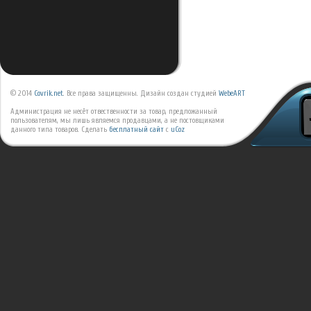
© 2014
Covrik.net
. Все права защищенны. Дизайн создан студией
WebeART
Администрация не несёт отвественности за товар, предложанный
пользователям, мы лишь являемся продавцами, а не постовщиками
данного типа товаров.
Сделать
бесплатный сайт
с
uCoz