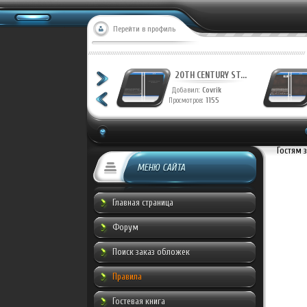
Перейти в профиль
20TH CENTURY ST...
20TH CENTURY ST...
Добавил:
Covrik
Добавил:
Covrik
Просмотров:
1228
Просмотров:
1155
Гостям 
МЕНЮ САЙТА
Главная страница
Форум
Поиск заказ обложек
Правила
Гостевая книга