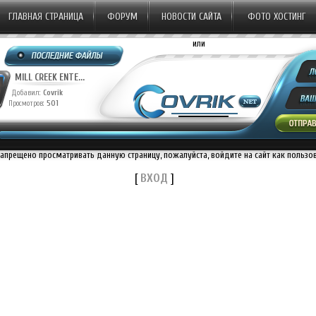
ГЛАВНАЯ СТРАНИЦА
ФОРУМ
НОВОСТИ САЙТА
ФОТО ХОСТИНГ
или
MILL CREEK ENTE...
Добавил:
Covrik
Просмотров:
501
запрещено просматривать данную страницу, пожалуйста, войдите на сайт как пользо
[
ВХОД
]