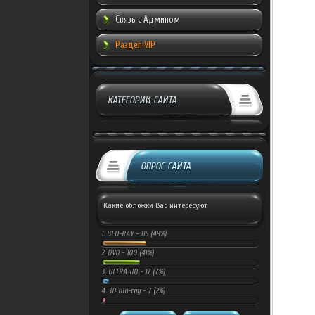
Связь с Админом
Раздел VIP
КАТЕГОРИИ САЙТА
ОПРОС САЙТА
Какие обложки Вас интересуют
1.
BLU-RAY -
115 (48%)
2.
DVD -
100 (41%)
3.
ULTRA HD -
17 (7%)
4.
3D Blu-ray -
7 (2%)