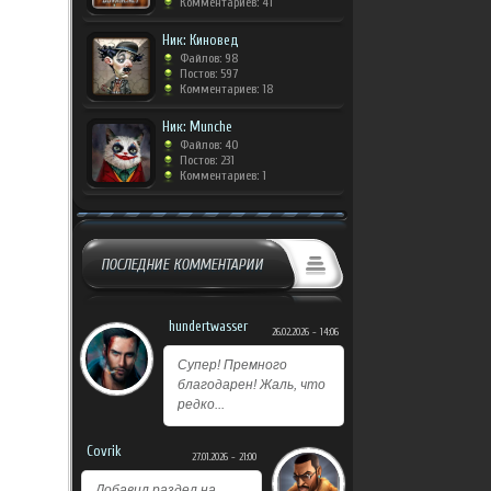
Комментариев: 41
Ник: Киновед
Файлов: 98
Постов: 597
Комментариев: 18
Ник: Munche
Файлов: 40
Постов: 231
Комментариев: 1
ПОСЛЕДНИЕ КОММЕНТАРИИ
hundertwasser
26.02.2026 - 14:06
Супер! Премного
благодарен! Жаль, что
редко...
Covrik
27.01.2026 - 21:00
Добавил раздел на