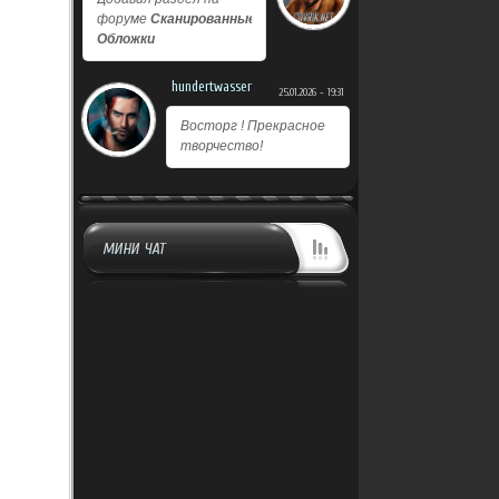
форуме
Сканированные
Обложки
hundertwasser
25.01.2026 - 19:31
Восторг ! Прекрасное
творчество!
МИНИ ЧАТ