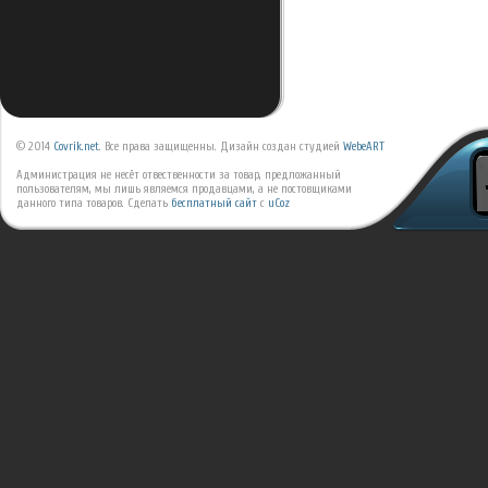
© 2014
Covrik.net
. Все права защищенны. Дизайн создан студией
WebeART
Администрация не несёт отвественности за товар, предложанный
пользователям, мы лишь являемся продавцами, а не постовщиками
данного типа товаров.
Сделать
бесплатный сайт
с
uCoz