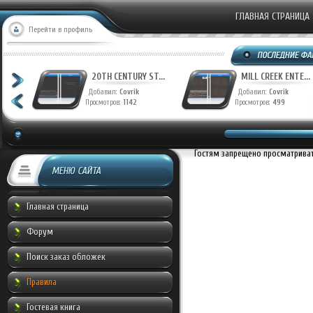
ГЛАВНАЯ СТРАНИЦА
Перейти в профиль
T...
20TH CENTURY ST...
MILL CREEK ENTE...
Добавил:
Covrik
Добавил:
Covrik
Просмотров:
1142
Просмотров:
499
Гостям запрещено просматривать
МЕНЮ САЙТА
Главная страница
Форум
Поиск заказ обложек
Правила
Гостевая книга