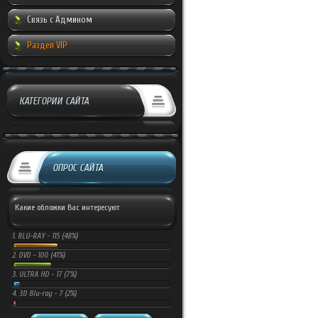
Связь с Админом
Раздел VIP
КАТЕГОРИИ САЙТА
ОПРОС САЙТА
Какие обложки Вас интересуют
1.
BLU-RAY -
115 (48%)
2.
DVD -
100 (41%)
3.
ULTRA HD -
17 (7%)
4.
3D Blu-ray -
7 (2%)