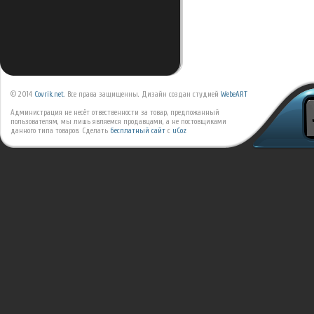
© 2014
Covrik.net
. Все права защищенны. Дизайн создан студией
WebeART
Администрация не несёт отвественности за товар, предложанный
пользователям, мы лишь являемся продавцами, а не постовщиками
данного типа товаров.
Сделать
бесплатный сайт
с
uCoz