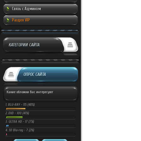
Связь с Админом
Раздел VIP
КАТЕГОРИИ САЙТА
ОПРОС САЙТА
Какие обложки Вас интересуют
1.
BLU-RAY -
115 (48%)
2.
DVD -
100 (41%)
3.
ULTRA HD -
17 (7%)
4.
3D Blu-ray -
7 (2%)