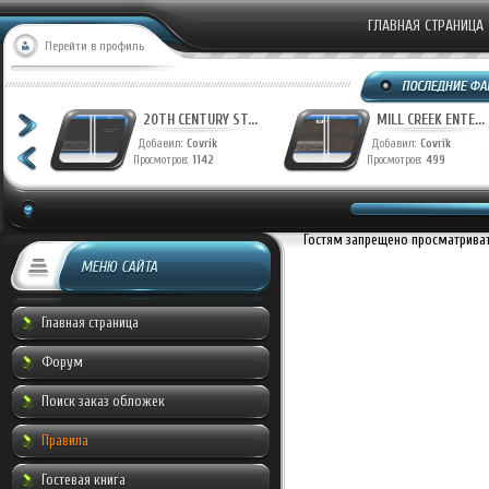
ГЛАВНАЯ СТРАНИЦА
Перейти в профиль
T...
20TH CENTURY ST...
MILL CREEK ENTE...
Добавил:
Covrik
Добавил:
Covrik
Просмотров:
1142
Просмотров:
499
Гостям запрещено просматривать
МЕНЮ САЙТА
Главная страница
Форум
Поиск заказ обложек
Правила
Гостевая книга