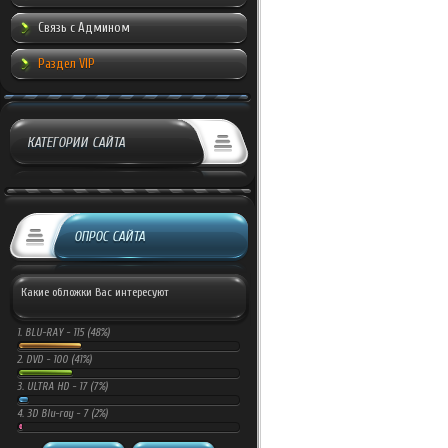
Связь с Админом
Раздел VIP
КАТЕГОРИИ САЙТА
ОПРОС САЙТА
Какие обложки Вас интересуют
1.
BLU-RAY -
115 (48%)
2.
DVD -
100 (41%)
3.
ULTRA HD -
17 (7%)
4.
3D Blu-ray -
7 (2%)