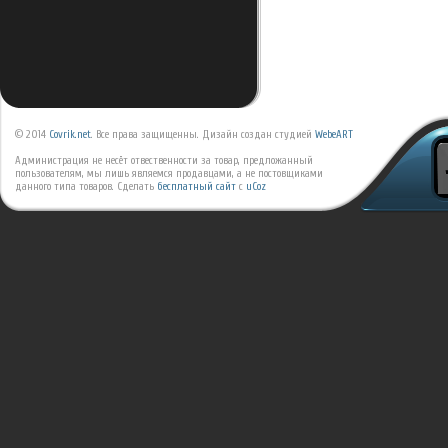
© 2014
Covrik.net
. Все права защищенны. Дизайн создан студией
WebeART
Администрация не несёт отвественности за товар, предложанный
пользователям, мы лишь являемся продавцами, а не постовщиками
данного типа товаров.
Сделать
бесплатный сайт
с
uCoz