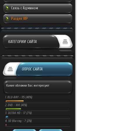
Связь с Админом
Раздел VIP
КАТЕГОРИИ САЙТА
ОПРОС САЙТА
Какие обложки Вас интересуют
1.
BLU-RAY -
115 (48%)
2.
DVD -
100 (41%)
3.
ULTRA HD -
17 (7%)
4.
3D Blu-ray -
7 (2%)