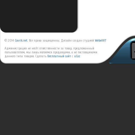
© 2014
Covrik.net
. Все права защищенны. Дизайн создан студией
WebeART
Администрация не несёт отвественности за товар, предложанный
пользователям, мы лишь являемся продавцами, а не постовщиками
данного типа товаров.
Сделать
бесплатный сайт
с
uCoz