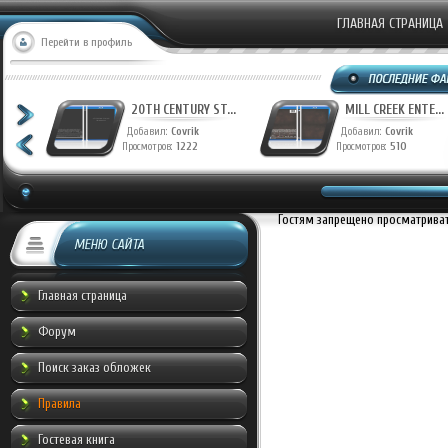
ГЛАВНАЯ СТРАНИЦА
Перейти в профиль
T...
20TH CENTURY ST...
MILL CREEK ENTE...
Добавил:
Covrik
Добавил:
Covrik
Просмотров:
1222
Просмотров:
510
Гостям запрещено просматривать
МЕНЮ САЙТА
Главная страница
Форум
Поиск заказ обложек
Правила
Гостевая книга