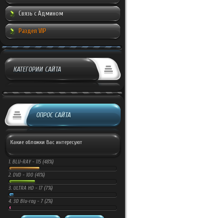
Связь с Админом
Раздел VIP
КАТЕГОРИИ САЙТА
ОПРОС САЙТА
Какие обложки Вас интересуют
1.
BLU-RAY -
115 (48%)
2.
DVD -
100 (41%)
3.
ULTRA HD -
17 (7%)
4.
3D Blu-ray -
7 (2%)