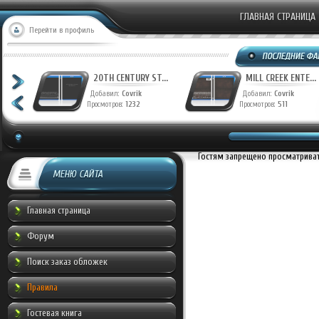
ГЛАВНАЯ СТРАНИЦА
Перейти в профиль
T...
20TH CENTURY ST...
MILL CREEK ENTE...
Добавил:
Covrik
Добавил:
Covrik
Просмотров:
1232
Просмотров:
511
Гостям запрещено просматривать
МЕНЮ САЙТА
Главная страница
Форум
Поиск заказ обложек
Правила
Гостевая книга