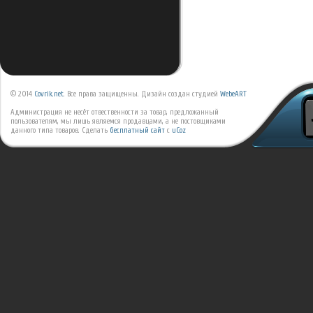
© 2014
Covrik.net
. Все права защищенны. Дизайн создан студией
WebeART
Администрация не несёт отвественности за товар, предложанный
пользователям, мы лишь являемся продавцами, а не постовщиками
данного типа товаров.
Сделать
бесплатный сайт
с
uCoz