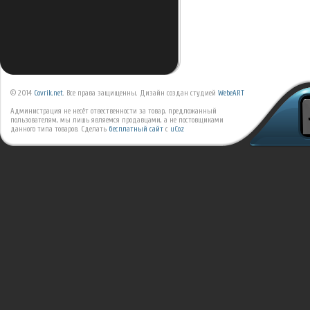
© 2014
Covrik.net
. Все права защищенны. Дизайн создан студией
WebeART
Администрация не несёт отвественности за товар, предложанный
пользователям, мы лишь являемся продавцами, а не постовщиками
данного типа товаров.
Сделать
бесплатный сайт
с
uCoz