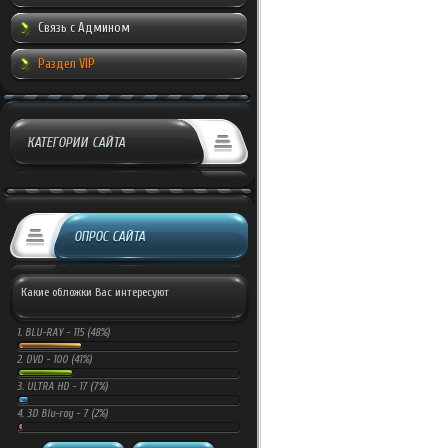
Связь с Админом
Раздел VIP
КАТЕГОРИИ САЙТА
ОПРОС САЙТА
Какие обложки Вас интересуют
1.
BLU-RAY -
115 (48%)
2.
DVD -
100 (41%)
3.
ULTRA HD -
17 (7%)
4.
3D Blu-ray -
7 (2%)