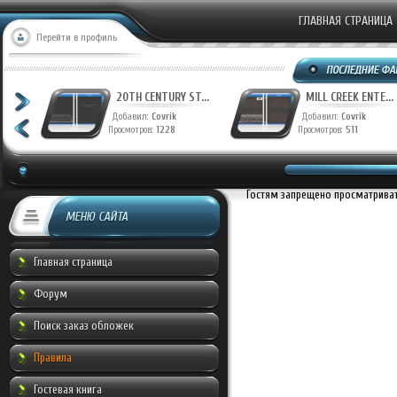
ГЛАВНАЯ СТРАНИЦА
Перейти в профиль
T...
20TH CENTURY ST...
MILL CREEK ENTE...
Добавил:
Covrik
Добавил:
Covrik
Просмотров:
1228
Просмотров:
511
Гостям запрещено просматривать
МЕНЮ САЙТА
Главная страница
Форум
Поиск заказ обложек
Правила
Гостевая книга