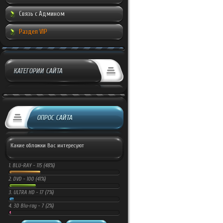
Связь с Админом
Раздел VIP
КАТЕГОРИИ САЙТА
ОПРОС САЙТА
Какие обложки Вас интересуют
1.
BLU-RAY -
115 (48%)
2.
DVD -
100 (41%)
3.
ULTRA HD -
17 (7%)
4.
3D Blu-ray -
7 (2%)