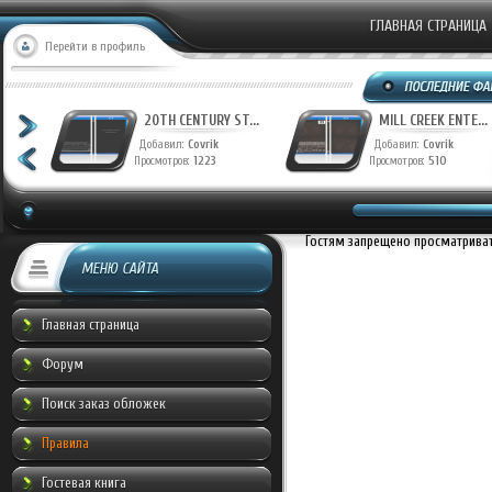
ГЛАВНАЯ СТРАНИЦА
Перейти в профиль
T...
20TH CENTURY ST...
MILL CREEK ENTE...
Добавил:
Covrik
Добавил:
Covrik
Просмотров:
1223
Просмотров:
510
Гостям запрещено просматривать
МЕНЮ САЙТА
Главная страница
Форум
Поиск заказ обложек
Правила
Гостевая книга