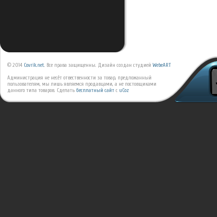
© 2014
Covrik.net
. Все права защищенны. Дизайн создан студией
WebeART
Администрация не несёт отвественности за товар, предложанный
пользователям, мы лишь являемся продавцами, а не постовщиками
данного типа товаров.
Сделать
бесплатный сайт
с
uCoz