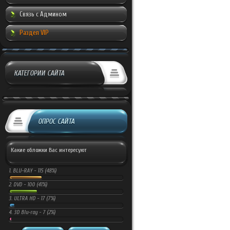
Связь с Админом
Раздел VIP
КАТЕГОРИИ САЙТА
ОПРОС САЙТА
Какие обложки Вас интересуют
1.
BLU-RAY -
115 (48%)
2.
DVD -
100 (41%)
3.
ULTRA HD -
17 (7%)
4.
3D Blu-ray -
7 (2%)