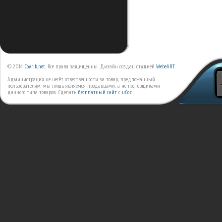
© 2014
Covrik.net
. Все права защищенны. Дизайн создан студией
WebeART
Администрация не несёт отвественности за товар, предложанный
пользователям, мы лишь являемся продавцами, а не постовщиками
данного типа товаров.
Сделать
бесплатный сайт
с
uCoz