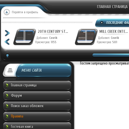
ГЛАВНАЯ СТРАНИЦА
Перейти в профиль
T...
20TH CENTURY ST...
MILL CREEK ENTE...
Добавил:
Covrik
Добавил:
Covrik
Просмотров:
1155
Просмотров:
501
Гостям запрещено просматривать
МЕНЮ САЙТА
Главная страница
Форум
Поиск заказ обложек
Правила
Гостевая книга