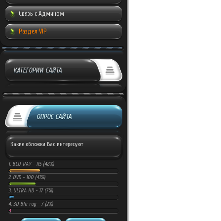
Связь с Админом
Раздел VIP
КАТЕГОРИИ САЙТА
ОПРОС САЙТА
Какие обложки Вас интересуют
1.
BLU-RAY -
115 (48%)
2.
DVD -
100 (41%)
3.
ULTRA HD -
17 (7%)
4.
3D Blu-ray -
7 (2%)