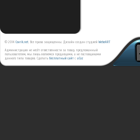
© 2014
Covrik.net
. Все права защищенны. Дизайн создан студией
WebeART
Администрация не несёт отвественности за товар, предложанный
пользователям, мы лишь являемся продавцами, а не постовщиками
данного типа товаров.
Сделать
бесплатный сайт
с
uCoz