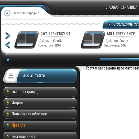
ГЛАВНАЯ СТРАНИЦА
Перейти в профиль
T...
20TH CENTURY ST...
MILL CREEK ENTE...
Добавил:
Covrik
Добавил:
Covrik
Просмотров:
1194
Просмотров:
507
Гостям запрещено просматривать
МЕНЮ САЙТА
Главная страница
Форум
Поиск заказ обложек
Правила
Гостевая книга