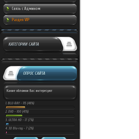
Связь с Админом
Раздел VIP
КАТЕГОРИИ САЙТА
ОПРОС САЙТА
Какие обложки Вас интересуют
1.
BLU-RAY -
115 (48%)
2.
DVD -
100 (41%)
3.
ULTRA HD -
17 (7%)
4.
3D Blu-ray -
7 (2%)