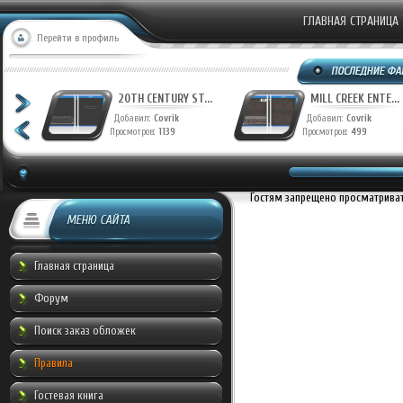
ГЛАВНАЯ СТРАНИЦА
Перейти в профиль
T...
20TH CENTURY ST...
MILL CREEK ENTE...
Добавил:
Covrik
Добавил:
Covrik
Просмотров:
1139
Просмотров:
499
Гостям запрещено просматривать
МЕНЮ САЙТА
Главная страница
Форум
Поиск заказ обложек
Правила
Гостевая книга