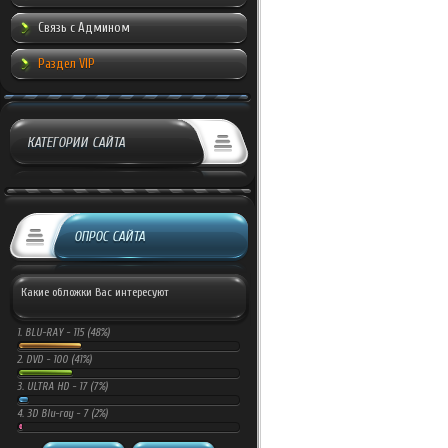
Связь с Админом
Раздел VIP
КАТЕГОРИИ САЙТА
ОПРОС САЙТА
Какие обложки Вас интересуют
1.
BLU-RAY -
115 (48%)
2.
DVD -
100 (41%)
3.
ULTRA HD -
17 (7%)
4.
3D Blu-ray -
7 (2%)