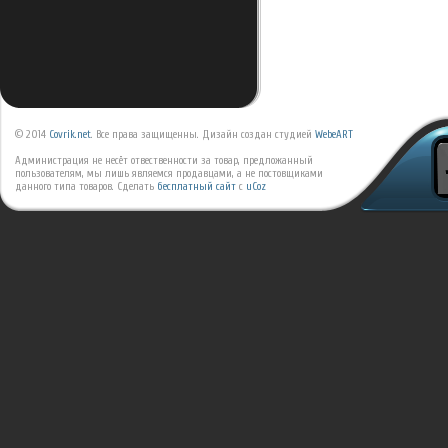
© 2014
Covrik.net
. Все права защищенны. Дизайн создан студией
WebeART
Администрация не несёт отвественности за товар, предложанный
пользователям, мы лишь являемся продавцами, а не постовщиками
данного типа товаров.
Сделать
бесплатный сайт
с
uCoz