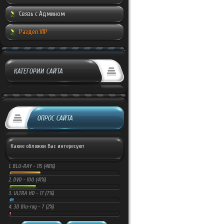
Связь с Админом
Раздел VIP
КАТЕГОРИИ САЙТА
ОПРОС САЙТА
Какие обложки Вас интересуют
1.
BLU-RAY -
115 (48%)
2.
DVD -
100 (41%)
3.
ULTRA HD -
17 (7%)
4.
3D Blu-ray -
7 (2%)