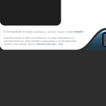
© 2014
Covrik.net
. Все права защищенны. Дизайн создан студией
WebeART
Администрация не несёт отвественности за товар, предложанный
пользователям, мы лишь являемся продавцами, а не постовщиками
данного типа товаров.
Сделать
бесплатный сайт
с
uCoz