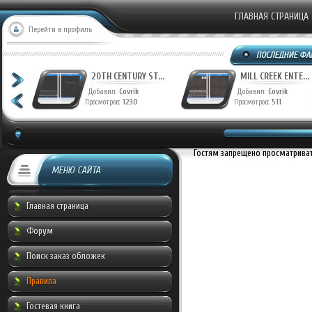
ГЛАВНАЯ СТРАНИЦА
Перейти в профиль
T...
20TH CENTURY ST...
MILL CREEK ENTE...
Добавил:
Covrik
Добавил:
Covrik
Просмотров:
1230
Просмотров:
511
Гостям запрещено просматривать
МЕНЮ САЙТА
Главная страница
Форум
Поиск заказ обложек
Правила
Гостевая книга