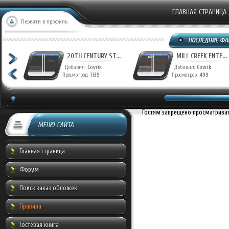
ГЛАВНАЯ СТРАНИЦА
Перейти в профиль
T...
20TH CENTURY ST...
MILL CREEK ENTE...
Добавил:
Covrik
Добавил:
Covrik
Просмотров:
1139
Просмотров:
499
Гостям запрещено просматривать
МЕНЮ САЙТА
Главная страница
Форум
Поиск заказ обложек
Правила
Гостевая книга