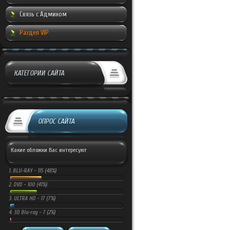
Связь с Админом
Раздел VIP
КАТЕГОРИИ САЙТА
ОПРОС САЙТА
Какие обложки Вас интересуют
1.
BLU-RAY -
115 (48%)
2.
DVD -
100 (41%)
3.
ULTRA HD -
17 (7%)
4.
3D Blu-ray -
7 (2%)