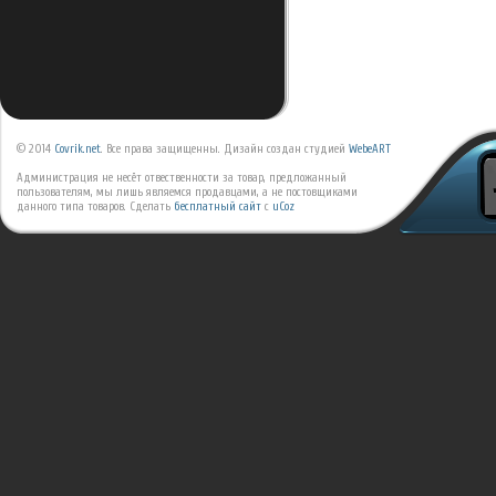
© 2014
Covrik.net
. Все права защищенны. Дизайн создан студией
WebeART
Администрация не несёт отвественности за товар, предложанный
пользователям, мы лишь являемся продавцами, а не постовщиками
данного типа товаров.
Сделать
бесплатный сайт
с
uCoz