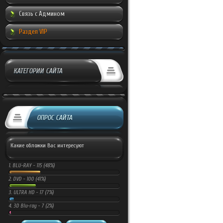
Связь с Админом
Раздел VIP
КАТЕГОРИИ САЙТА
ОПРОС САЙТА
Какие обложки Вас интересуют
1.
BLU-RAY -
115 (48%)
2.
DVD -
100 (41%)
3.
ULTRA HD -
17 (7%)
4.
3D Blu-ray -
7 (2%)