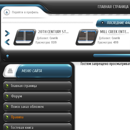
ГЛАВНАЯ СТРАНИЦА
Перейти в профиль
T...
20TH CENTURY ST...
MILL CREEK ENTE...
Добавил:
Covrik
Добавил:
Covrik
Просмотров:
1139
Просмотров:
499
Гостям запрещено просматривать
МЕНЮ САЙТА
Главная страница
Форум
Поиск заказ обложек
Правила
Гостевая книга