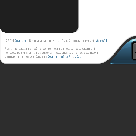
© 2014
Covrik.net
. Все права защищенны. Дизайн создан студией
WebeART
Администрация не несёт отвественности за товар, предложанный
пользователям, мы лишь являемся продавцами, а не постовщиками
данного типа товаров.
Сделать
бесплатный сайт
с
uCoz