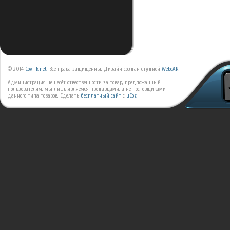
© 2014
Covrik.net
. Все права защищенны. Дизайн создан студией
WebeART
Администрация не несёт отвественности за товар, предложанный
пользователям, мы лишь являемся продавцами, а не постовщиками
данного типа товаров.
Сделать
бесплатный сайт
с
uCoz