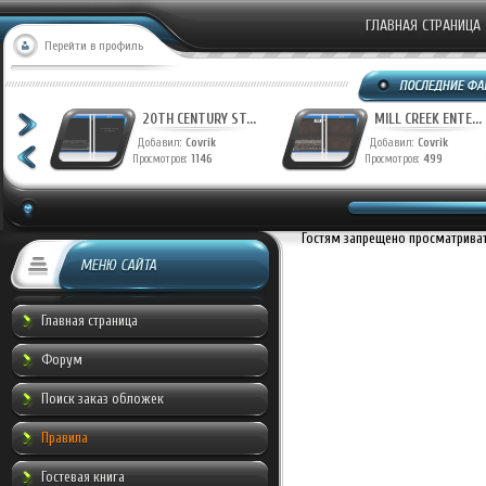
ГЛАВНАЯ СТРАНИЦА
Перейти в профиль
T...
20TH CENTURY ST...
MILL CREEK ENTE...
Добавил:
Covrik
Добавил:
Covrik
Просмотров:
1146
Просмотров:
499
Гостям запрещено просматривать
МЕНЮ САЙТА
Главная страница
Форум
Поиск заказ обложек
Правила
Гостевая книга