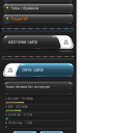
Связь с Админом
Раздел VIP
КАТЕГОРИИ САЙТА
ОПРОС САЙТА
Какие обложки Вас интересуют
1.
BLU-RAY -
115 (48%)
2.
DVD -
100 (41%)
3.
ULTRA HD -
17 (7%)
4.
3D Blu-ray -
7 (2%)