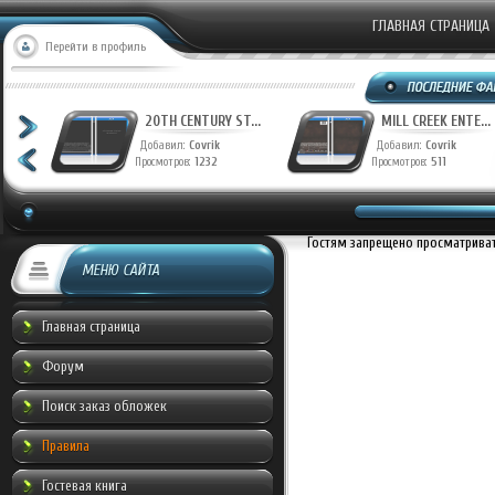
ГЛАВНАЯ СТРАНИЦА
Перейти в профиль
T...
20TH CENTURY ST...
MILL CREEK ENTE...
Добавил:
Covrik
Добавил:
Covrik
Просмотров:
1232
Просмотров:
511
Гостям запрещено просматривать
МЕНЮ САЙТА
Главная страница
Форум
Поиск заказ обложек
Правила
Гостевая книга