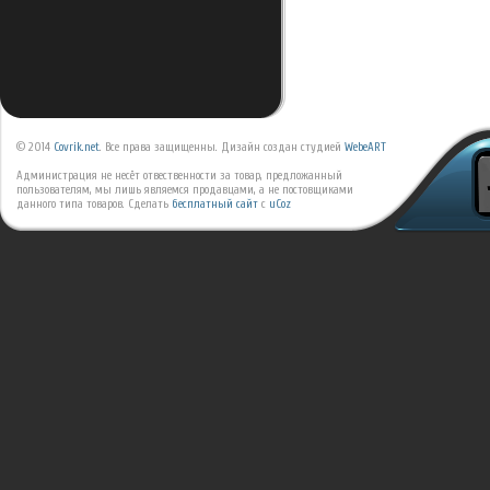
© 2014
Covrik.net
. Все права защищенны. Дизайн создан студией
WebeART
Администрация не несёт отвественности за товар, предложанный
пользователям, мы лишь являемся продавцами, а не постовщиками
данного типа товаров.
Сделать
бесплатный сайт
с
uCoz