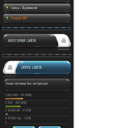
Связь с Админом
Раздел VIP
КАТЕГОРИИ САЙТА
ОПРОС САЙТА
Какие обложки Вас интересуют
1.
BLU-RAY -
115 (48%)
2.
DVD -
100 (41%)
3.
ULTRA HD -
17 (7%)
4.
3D Blu-ray -
7 (2%)