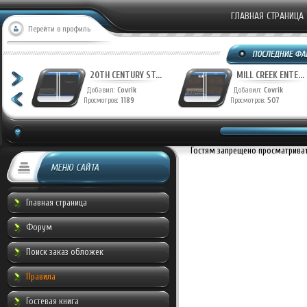
ГЛАВНАЯ СТРАНИЦА
Перейти в профиль
T...
20TH CENTURY ST...
MILL CREEK ENTE...
Добавил:
Covrik
Добавил:
Covrik
Просмотров:
1189
Просмотров:
507
Гостям запрещено просматривать
МЕНЮ САЙТА
Главная страница
Форум
Поиск заказ обложек
Правила
Гостевая книга