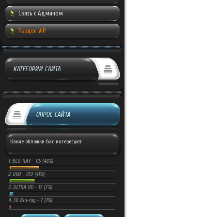
Связь с Админом
Раздел VIP
КАТЕГОРИИ САЙТА
ОПРОС САЙТА
Какие обложки Вас интересуют
1.
BLU-RAY -
115 (48%)
2.
DVD -
100 (41%)
3.
ULTRA HD -
17 (7%)
4.
3D Blu-ray -
7 (2%)