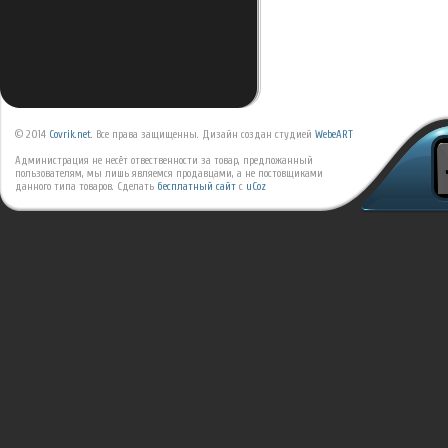
© 2014
Covrik.net
. Все права защищенны. Дизайн создан студией
WebeART
Администрация не несёт отвественности за товар, предложанный
пользователям, мы лишь являемся продавцами, а не постовщиками
данного типа товаров.
Сделать
бесплатный сайт
с
uCoz