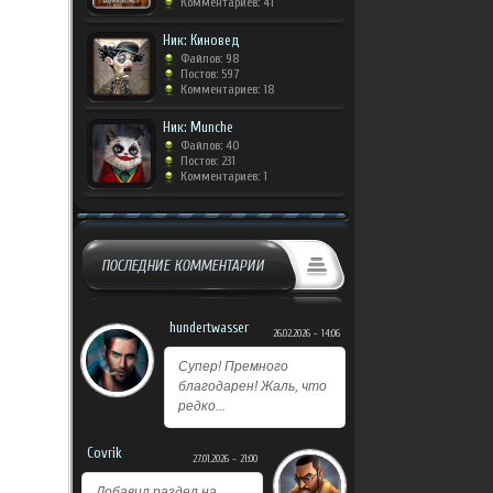
Комментариев: 41
Ник: Киновед
Файлов: 98
Постов: 597
Комментариев: 18
Ник: Munche
Файлов: 40
Постов: 231
Комментариев: 1
ПОСЛЕДНИЕ КОММЕНТАРИИ
hundertwasser
26.02.2026 - 14:06
Супер! Премного
благодарен! Жаль, что
редко...
Covrik
27.01.2026 - 21:00
Добавил раздел на