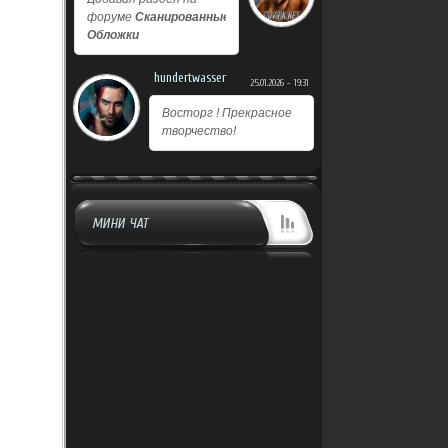
форуме
Сканированные
Обложки
hundertwasser
25.01.2026 - 19:31
Восторг ! Прекрасное
творчество!
МИНИ ЧАТ