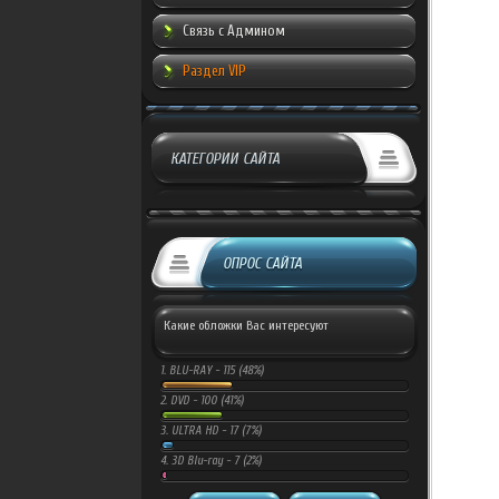
Связь с Админом
Раздел VIP
КАТЕГОРИИ САЙТА
ОПРОС САЙТА
Какие обложки Вас интересуют
1.
BLU-RAY -
115 (48%)
2.
DVD -
100 (41%)
3.
ULTRA HD -
17 (7%)
4.
3D Blu-ray -
7 (2%)