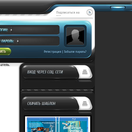
Подписаться на
RSS
MILL CREEK ENTE...
Добавил:
Covrik
росмотров:
499
Регистрация
|
Забыли пароль?
ватель.
ВХОД ЧЕРЕЗ СОЦ. СЕТИ
СКАЧАТЬ ШАБЛОН