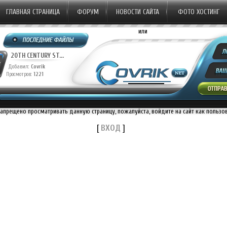
ГЛАВНАЯ СТРАНИЦА
ФОРУМ
НОВОСТИ САЙТА
ФОТО ХОСТИНГ
или
20TH CENTURY ST...
20TH CENTURY ST...
Добавил:
Covrik
Добавил:
Covrik
Просмотров:
1221
Просмотров:
1137
П
запрещено просматривать данную страницу, пожалуйста, войдите на сайт как пользо
[
ВХОД
]