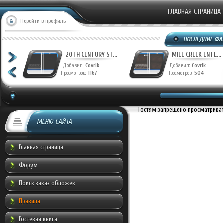
ГЛАВНАЯ СТРАНИЦА
Перейти в профиль
T...
20TH CENTURY ST...
MILL CREEK ENTE...
Добавил:
Covrik
Добавил:
Covrik
Просмотров:
1167
Просмотров:
504
Гостям запрещено просматривать
МЕНЮ САЙТА
Главная страница
Форум
Поиск заказ обложек
Правила
Гостевая книга