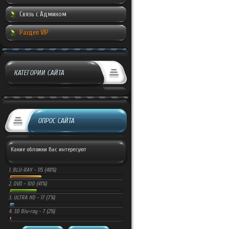
Связь с Админом
Раздел VIP
КАТЕГОРИИ САЙТА
ОПРОС САЙТА
Какие обложки Вас интересуют
1.
BLU-RAY -
115 (48%)
2.
DVD -
100 (41%)
3.
ULTRA HD -
17 (7%)
4.
3D Blu-ray -
7 (2%)