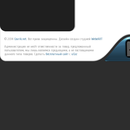
© 2014
Covrik.net
. Все права защищенны. Дизайн создан студией
WebeART
Администрация не несёт отвественности за товар, предложанный
пользователям, мы лишь являемся продавцами, а не постовщиками
данного типа товаров.
Сделать
бесплатный сайт
с
uCoz