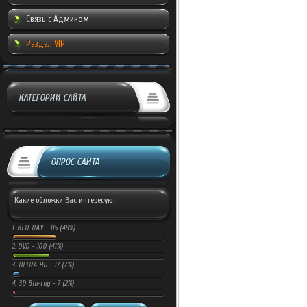
Связь с Админом
Раздел VIP
КАТЕГОРИИ САЙТА
ОПРОС САЙТА
Какие обложки Вас интересуют
1.
BLU-RAY -
115 (48%)
2.
DVD -
100 (41%)
3.
ULTRA HD -
17 (7%)
4.
3D Blu-ray -
7 (2%)