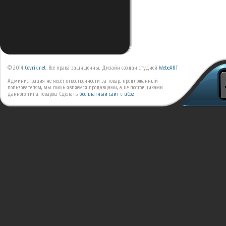
© 2014
Covrik.net
. Все права защищенны. Дизайн создан студией
WebeART
Администрация не несёт отвественности за товар, предложанный
пользователям, мы лишь являемся продавцами, а не постовщиками
данного типа товаров.
Сделать
бесплатный сайт
с
uCoz