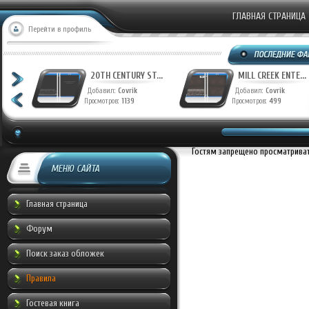
ГЛАВНАЯ СТРАНИЦА
Перейти в профиль
T...
20TH CENTURY ST...
MILL CREEK ENTE...
Добавил:
Covrik
Добавил:
Covrik
Просмотров:
1139
Просмотров:
499
Гостям запрещено просматривать
МЕНЮ САЙТА
Главная страница
Форум
Поиск заказ обложек
Правила
Гостевая книга