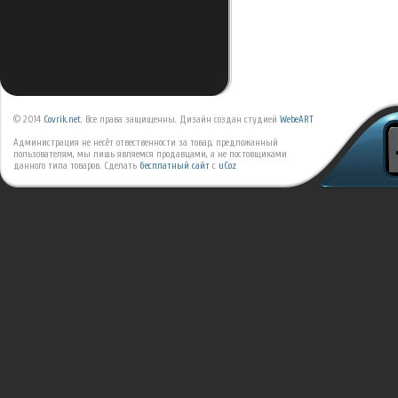
© 2014
Covrik.net
. Все права защищенны. Дизайн создан студией
WebeART
Администрация не несёт отвественности за товар, предложанный
пользователям, мы лишь являемся продавцами, а не постовщиками
данного типа товаров.
Сделать
бесплатный сайт
с
uCoz