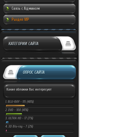
Связь с Админом
Раздел VIP
КАТЕГОРИИ САЙТА
ОПРОС САЙТА
Какие обложки Вас интересуют
1.
BLU-RAY -
115 (48%)
2.
DVD -
100 (41%)
3.
ULTRA HD -
17 (7%)
4.
3D Blu-ray -
7 (2%)