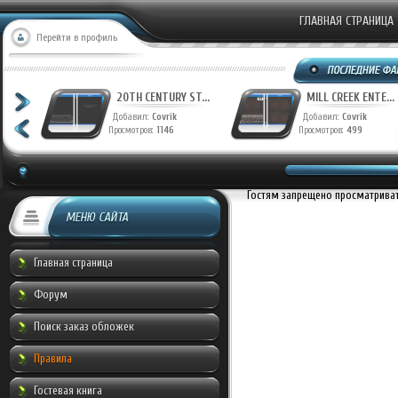
ГЛАВНАЯ СТРАНИЦА
Перейти в профиль
T...
20TH CENTURY ST...
MILL CREEK ENTE...
Добавил:
Covrik
Добавил:
Covrik
Просмотров:
1146
Просмотров:
499
Гостям запрещено просматривать
МЕНЮ САЙТА
Главная страница
Форум
Поиск заказ обложек
Правила
Гостевая книга