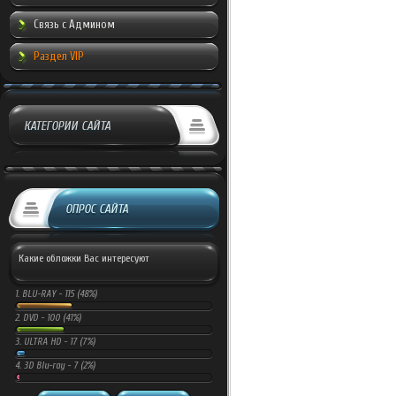
Связь с Админом
Раздел VIP
КАТЕГОРИИ САЙТА
ОПРОС САЙТА
Какие обложки Вас интересуют
1.
BLU-RAY -
115 (48%)
2.
DVD -
100 (41%)
3.
ULTRA HD -
17 (7%)
4.
3D Blu-ray -
7 (2%)