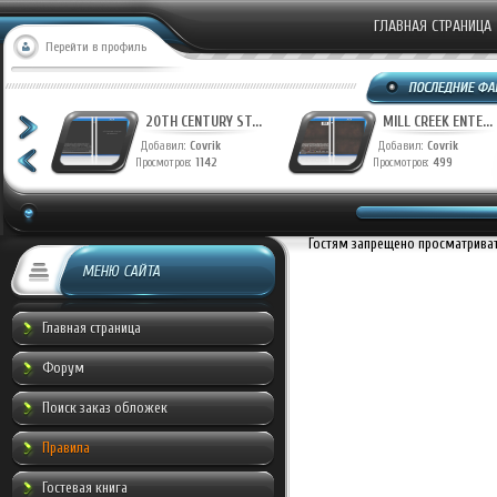
ГЛАВНАЯ СТРАНИЦА
Перейти в профиль
T...
20TH CENTURY ST...
MILL CREEK ENTE...
Добавил:
Covrik
Добавил:
Covrik
Просмотров:
1142
Просмотров:
499
Гостям запрещено просматривать
МЕНЮ САЙТА
Главная страница
Форум
Поиск заказ обложек
Правила
Гостевая книга