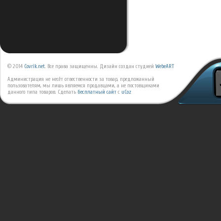
© 2014
Covrik.net
. Все права защищенны. Дизайн создан студией
WebeART
Администрация не несёт отвественности за товар, предложанный
пользователям, мы лишь являемся продавцами, а не постовщиками
данного типа товаров.
Сделать
бесплатный сайт
с
uCoz