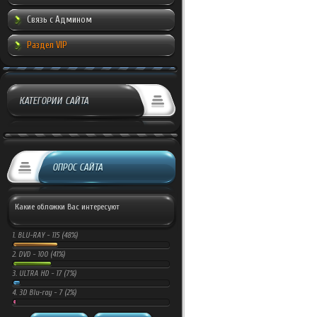
Связь с Админом
Раздел VIP
КАТЕГОРИИ САЙТА
ОПРОС САЙТА
Какие обложки Вас интересуют
1.
BLU-RAY -
115 (48%)
2.
DVD -
100 (41%)
3.
ULTRA HD -
17 (7%)
4.
3D Blu-ray -
7 (2%)