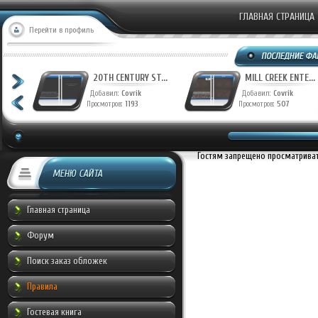
ГЛАВНАЯ СТРАНИЦА
Перейти в профиль
T...
20TH CENTURY ST...
MILL CREEK ENTE...
Добавил:
Covrik
Добавил:
Covrik
Просмотров:
1193
Просмотров:
507
Гостям запрещено просматривать
МЕНЮ САЙТА
Главная страница
Форум
Поиск заказ обложек
Правила
Гостевая книга