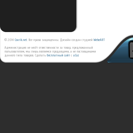
© 2014
Covrik.net
. Все права защищенны. Дизайн создан студией
WebeART
Администрация не несёт отвественности за товар, предложанный
пользователям, мы лишь являемся продавцами, а не постовщиками
данного типа товаров.
Сделать
бесплатный сайт
с
uCoz