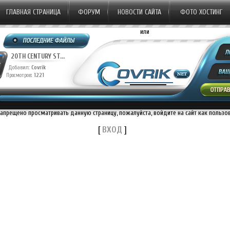
ГЛАВНАЯ СТРАНИЦА
ФОРУМ
НОВОСТИ САЙТА
ФОТО ХОСТИНГ
или
20TH CENTURY ST...
20TH CENTURY ST...
Добавил:
Covrik
Добавил:
Covrik
Просмотров:
1221
Просмотров:
1137
П
запрещено просматривать данную страницу, пожалуйста, войдите на сайт как пользо
[
ВХОД
]