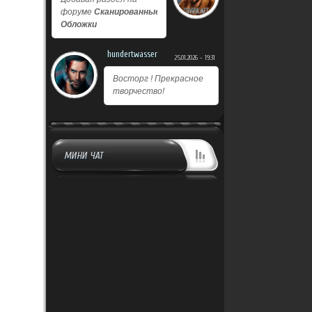
форуме
Сканированные
Обложки
hundertwasser
25.01.2026 - 19:31
Восторг ! Прекрасное
творчество!
МИНИ ЧАТ