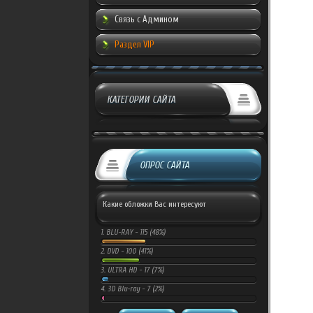
Связь с Админом
Раздел VIP
КАТЕГОРИИ САЙТА
ОПРОС САЙТА
Какие обложки Вас интересуют
1.
BLU-RAY -
115 (48%)
2.
DVD -
100 (41%)
3.
ULTRA HD -
17 (7%)
4.
3D Blu-ray -
7 (2%)