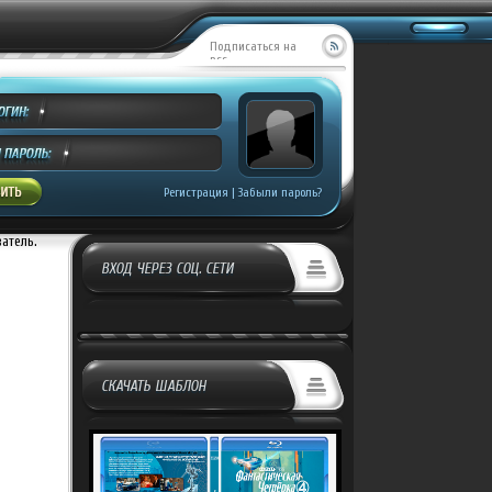
Подписаться на
RSS
MILL CREEK ENTE...
Добавил:
Covrik
росмотров:
499
Регистрация
|
Забыли пароль?
ватель.
ВХОД ЧЕРЕЗ СОЦ. СЕТИ
СКАЧАТЬ ШАБЛОН