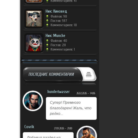
Комментариев: 41
Ник: Киновед
Файлов: 98
Постов: 597
Комментариев: 18
Ник: Munche
Файлов: 40
Постов: 231
Комментариев: 1
ПОСЛЕДНИЕ КОММЕНТАРИИ
hundertwasser
26.02.2026 - 14:06
Супер! Премного
благодарен! Жаль, что
редко...
Covrik
27.01.2026 - 21:00
Добавил раздел на