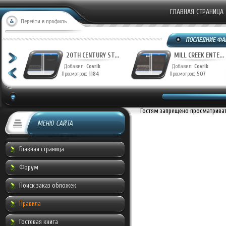
ГЛАВНАЯ СТРАНИЦА
Перейти в профиль
T...
20TH CENTURY ST...
MILL CREEK ENTE...
Добавил:
Covrik
Добавил:
Covrik
Просмотров:
1184
Просмотров:
507
Гостям запрещено просматривать
МЕНЮ САЙТА
Главная страница
Форум
Поиск заказ обложек
Правила
Гостевая книга