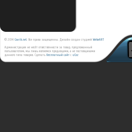
© 2014
Covrik.net
. Все права защищенны. Дизайн создан студией
WebeART
Администрация не несёт отвественности за товар, предложанный
пользователям, мы лишь являемся продавцами, а не постовщиками
данного типа товаров.
Сделать
бесплатный сайт
с
uCoz