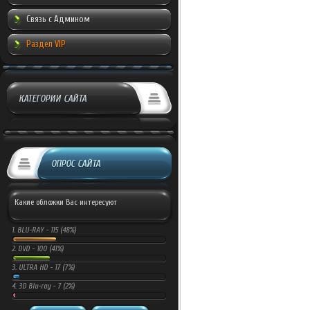
Связь с Админом
Раздел VIP
КАТЕГОРИИ САЙТА
ОПРОС САЙТА
Какие обложки Вас интересуют
1.
BLU-RAY -
115 (48%)
2.
DVD -
100 (41%)
3.
ULTRA HD -
17 (7%)
4.
3D Blu-ray -
7 (2%)