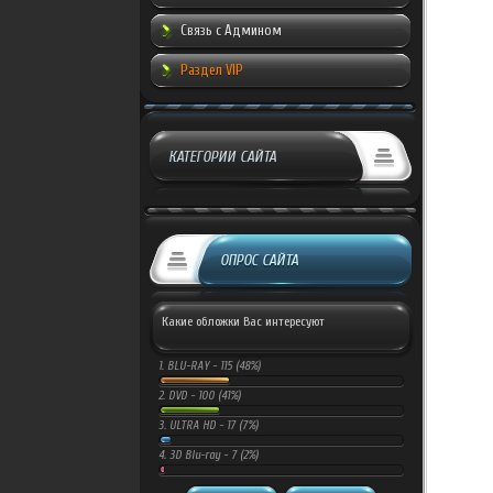
Связь с Админом
Раздел VIP
КАТЕГОРИИ САЙТА
ОПРОС САЙТА
Какие обложки Вас интересуют
1.
BLU-RAY -
115 (48%)
2.
DVD -
100 (41%)
3.
ULTRA HD -
17 (7%)
4.
3D Blu-ray -
7 (2%)