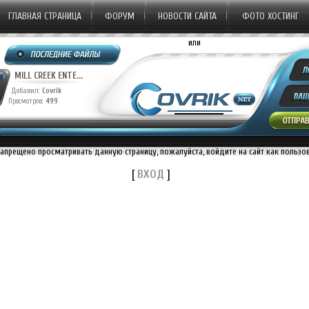
ГЛАВНАЯ СТРАНИЦА
ФОРУМ
НОВОСТИ САЙТА
ФОТО ХОСТИНГ
или
MILL CREEK ENTE...
Добавил:
Covrik
Просмотров:
499
запрещено просматривать данную страницу, пожалуйста, войдите на сайт как пользо
[
ВХОД
]