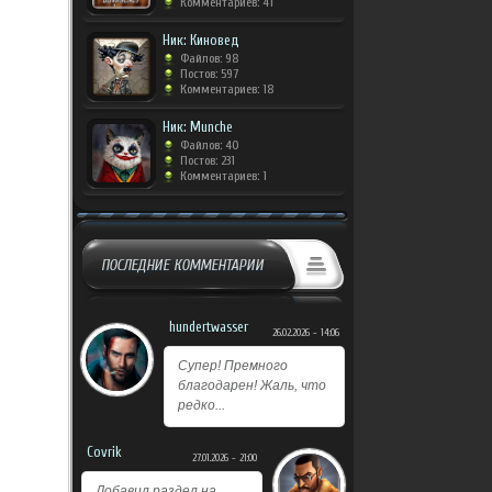
Комментариев: 41
Ник: Киновед
Файлов: 98
Постов: 597
Комментариев: 18
Ник: Munche
Файлов: 40
Постов: 231
Комментариев: 1
ПОСЛЕДНИЕ КОММЕНТАРИИ
hundertwasser
26.02.2026 - 14:06
Супер! Премного
благодарен! Жаль, что
редко...
Covrik
27.01.2026 - 21:00
Добавил раздел на