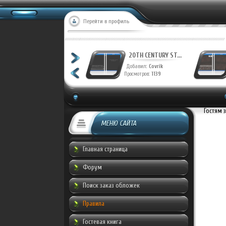
Перейти в профиль
20TH CENTURY ST...
20TH CENTURY ST...
Добавил:
Covrik
Добавил:
Covrik
Просмотров:
1223
Просмотров:
1139
Гостям 
МЕНЮ САЙТА
Главная страница
Форум
Поиск заказ обложек
Правила
Гостевая книга