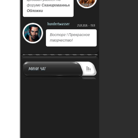
форуме
Сканированные
Обложки
hundertwasser
25.01.2026 - 19:31
Восторг ! Прекрасное
творчество!
МИНИ ЧАТ