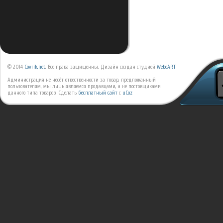
© 2014
Covrik.net
. Все права защищенны. Дизайн создан студией
WebeART
Администрация не несёт отвественности за товар, предложанный
пользователям, мы лишь являемся продавцами, а не постовщиками
данного типа товаров.
Сделать
бесплатный сайт
с
uCoz