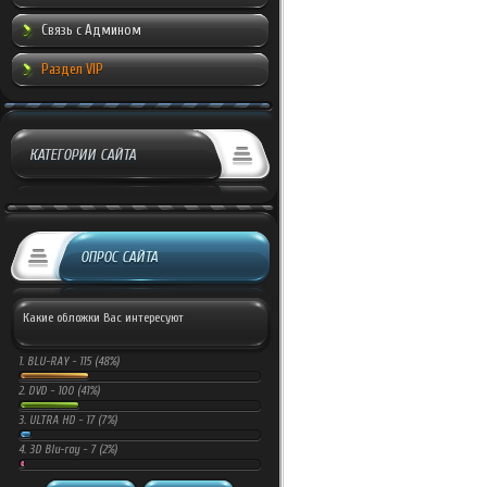
Связь с Админом
Раздел VIP
КАТЕГОРИИ САЙТА
ОПРОС САЙТА
Какие обложки Вас интересуют
1.
BLU-RAY -
115 (48%)
2.
DVD -
100 (41%)
3.
ULTRA HD -
17 (7%)
4.
3D Blu-ray -
7 (2%)