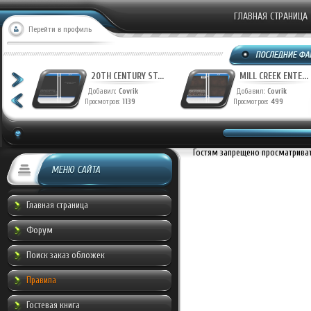
ГЛАВНАЯ СТРАНИЦА
Перейти в профиль
T...
20TH CENTURY ST...
MILL CREEK ENTE...
Добавил:
Covrik
Добавил:
Covrik
Просмотров:
1139
Просмотров:
499
Гостям запрещено просматривать
МЕНЮ САЙТА
Главная страница
Форум
Поиск заказ обложек
Правила
Гостевая книга