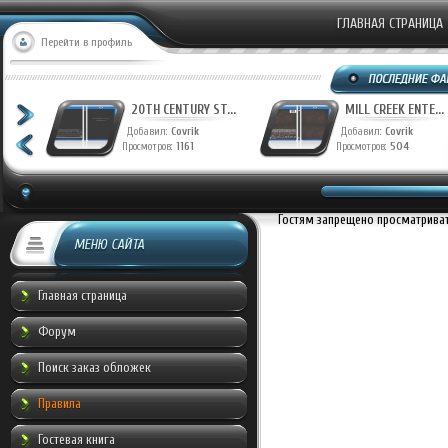
ГЛАВНАЯ СТРАНИЦА
Перейти в профиль
T...
20TH CENTURY ST...
MILL CREEK ENTE...
Добавил:
Covrik
Добавил:
Covrik
Просмотров:
1161
Просмотров:
504
Гостям запрещено просматривать
МЕНЮ САЙТА
Главная страница
Форум
Поиск заказ обложек
Правила
Гостевая книга