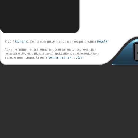
© 2014
Covrik.net
. Все права защищенны. Дизайн создан студией
WebeART
Администрация не несёт отвественности за товар, предложанный
пользователям, мы лишь являемся продавцами, а не постовщиками
данного типа товаров.
Сделать
бесплатный сайт
с
uCoz