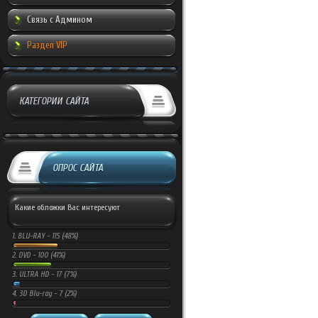
Связь с Админом
Раздел VIP
КАТЕГОРИИ САЙТА
ОПРОС САЙТА
Какие обложки Вас интересуют
1.
BLU-RAY -
115 (48%)
2.
DVD -
100 (41%)
3.
ULTRA HD -
17 (7%)
4.
3D Blu-ray -
7 (2%)