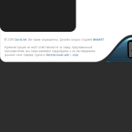
© 2014
Covrik.net
. Все права защищенны. Дизайн создан студией
WebeART
Администрация не несёт отвественности за товар, предложанный
пользователям, мы лишь являемся продавцами, а не постовщиками
данного типа товаров.
Сделать
бесплатный сайт
с
uCoz