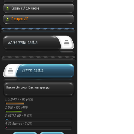
Связь с Админом
Раздел VIP
КАТЕГОРИИ САЙТА
ОПРОС САЙТА
Какие обложки Вас интересуют
1.
BLU-RAY -
115 (48%)
2.
DVD -
100 (41%)
3.
ULTRA HD -
17 (7%)
4.
3D Blu-ray -
7 (2%)