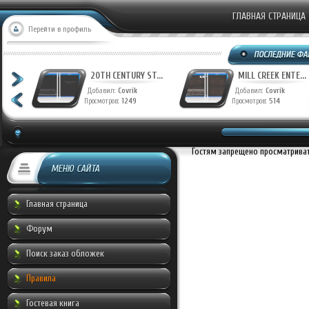
ГЛАВНАЯ СТРАНИЦА
Перейти в профиль
T...
20TH CENTURY ST...
MILL CREEK ENTE...
Добавил:
Covrik
Добавил:
Covrik
Просмотров:
1249
Просмотров:
514
Гостям запрещено просматривать
МЕНЮ САЙТА
Главная страница
Форум
Поиск заказ обложек
Правила
Гостевая книга