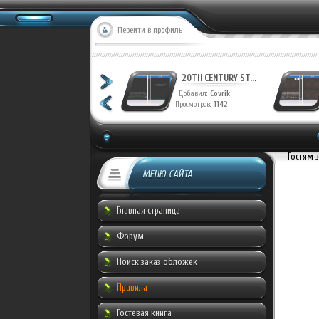
Перейти в профиль
20TH CENTURY ST...
20TH CENTURY ST...
Добавил:
Covrik
Добавил:
Covrik
Просмотров:
1225
Просмотров:
1142
Гостям 
МЕНЮ САЙТА
Главная страница
Форум
Поиск заказ обложек
Правила
Гостевая книга