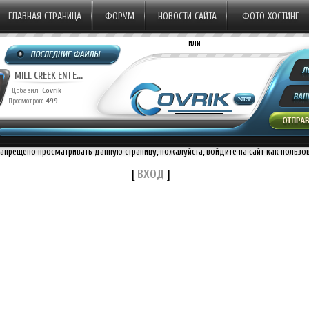
ГЛАВНАЯ СТРАНИЦА
ФОРУМ
НОВОСТИ САЙТА
ФОТО ХОСТИНГ
или
MILL CREEK ENTE...
Добавил:
Covrik
Просмотров:
499
запрещено просматривать данную страницу, пожалуйста, войдите на сайт как пользо
[
ВХОД
]