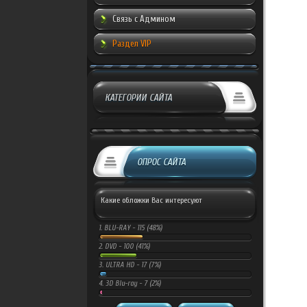
Связь с Админом
Раздел VIP
КАТЕГОРИИ САЙТА
ОПРОС САЙТА
Какие обложки Вас интересуют
1.
BLU-RAY -
115 (48%)
2.
DVD -
100 (41%)
3.
ULTRA HD -
17 (7%)
4.
3D Blu-ray -
7 (2%)