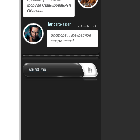
форуме
Сканированные
Обложки
hundertwasser
25.01.2026 - 19:31
Восторг ! Прекрасное
творчество!
МИНИ ЧАТ