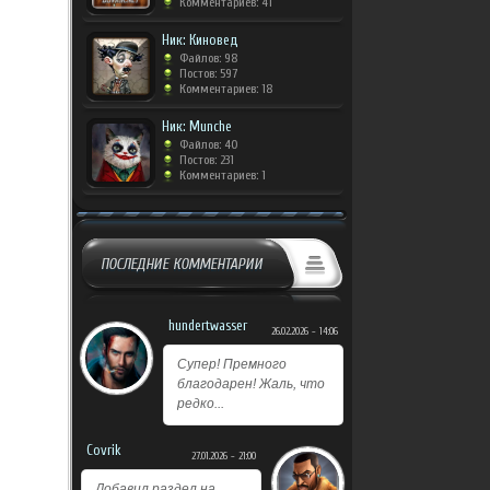
Комментариев: 41
Ник: Киновед
Файлов: 98
Постов: 597
Комментариев: 18
Ник: Munche
Файлов: 40
Постов: 231
Комментариев: 1
ПОСЛЕДНИЕ КОММЕНТАРИИ
hundertwasser
26.02.2026 - 14:06
Супер! Премного
благодарен! Жаль, что
редко...
Covrik
27.01.2026 - 21:00
Добавил раздел на