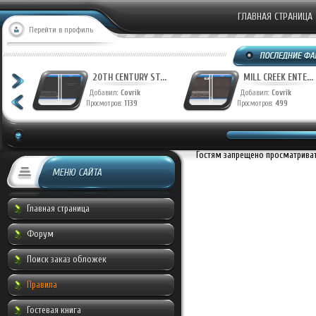
ГЛАВНАЯ СТРАНИЦА
Перейти в профиль
T...
20TH CENTURY ST...
MILL CREEK ENTE...
Добавил:
Covrik
Добавил:
Covrik
Просмотров:
1139
Просмотров:
499
Гостям запрещено просматривать
МЕНЮ САЙТА
Главная страница
Форум
Поиск заказ обложек
Правила
Гостевая книга