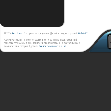
© 2014
Covrik.net
. Все права защищенны. Дизайн создан студией
WebeART
Администрация не несёт отвественности за товар, предложанный
пользователям, мы лишь являемся продавцами, а не постовщиками
данного типа товаров.
Сделать
бесплатный сайт
с
uCoz