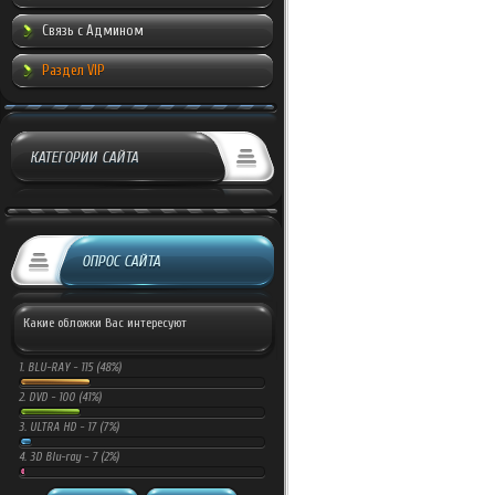
Связь с Админом
Раздел VIP
КАТЕГОРИИ САЙТА
ОПРОС САЙТА
Какие обложки Вас интересуют
1.
BLU-RAY -
115 (48%)
2.
DVD -
100 (41%)
3.
ULTRA HD -
17 (7%)
4.
3D Blu-ray -
7 (2%)