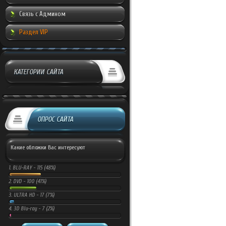
Связь с Админом
Раздел VIP
КАТЕГОРИИ САЙТА
ОПРОС САЙТА
Какие обложки Вас интересуют
1.
BLU-RAY -
115 (48%)
2.
DVD -
100 (41%)
3.
ULTRA HD -
17 (7%)
4.
3D Blu-ray -
7 (2%)