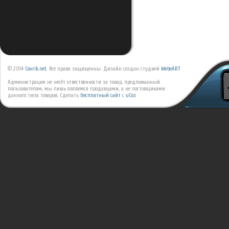
© 2014
Covrik.net
. Все права защищенны. Дизайн создан студией
WebeART
Администрация не несёт отвественности за товар, предложанный
пользователям, мы лишь являемся продавцами, а не постовщиками
данного типа товаров.
Сделать
бесплатный сайт
с
uCoz