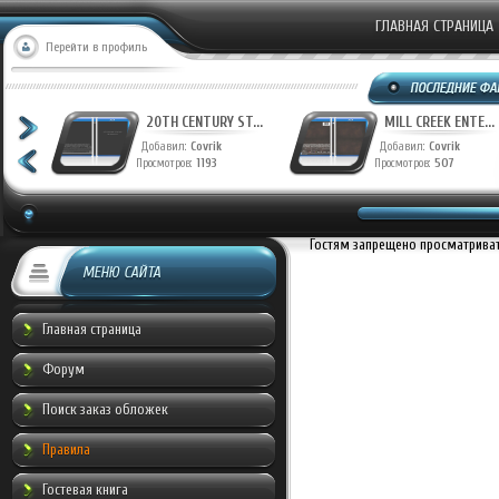
ГЛАВНАЯ СТРАНИЦА
Перейти в профиль
T...
20TH CENTURY ST...
MILL CREEK ENTE...
Добавил:
Covrik
Добавил:
Covrik
Просмотров:
1193
Просмотров:
507
Гостям запрещено просматривать
МЕНЮ САЙТА
Главная страница
Форум
Поиск заказ обложек
Правила
Гостевая книга