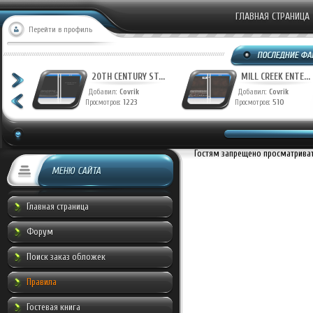
ГЛАВНАЯ СТРАНИЦА
Перейти в профиль
T...
20TH CENTURY ST...
MILL CREEK ENTE...
Добавил:
Covrik
Добавил:
Covrik
Просмотров:
1223
Просмотров:
510
Гостям запрещено просматривать
МЕНЮ САЙТА
Главная страница
Форум
Поиск заказ обложек
Правила
Гостевая книга