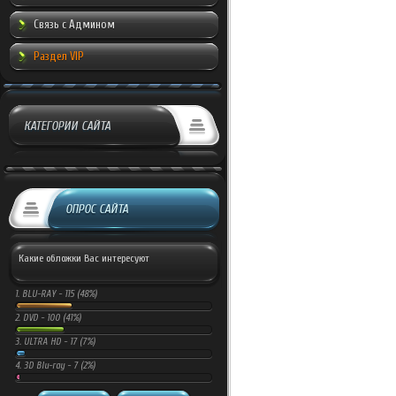
Связь с Админом
Раздел VIP
КАТЕГОРИИ САЙТА
ОПРОС САЙТА
Какие обложки Вас интересуют
1.
BLU-RAY -
115 (48%)
2.
DVD -
100 (41%)
3.
ULTRA HD -
17 (7%)
4.
3D Blu-ray -
7 (2%)