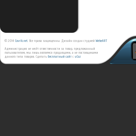
© 2014
Covrik.net
. Все права защищенны. Дизайн создан студией
WebeART
Администрация не несёт отвественности за товар, предложанный
пользователям, мы лишь являемся продавцами, а не постовщиками
данного типа товаров.
Сделать
бесплатный сайт
с
uCoz