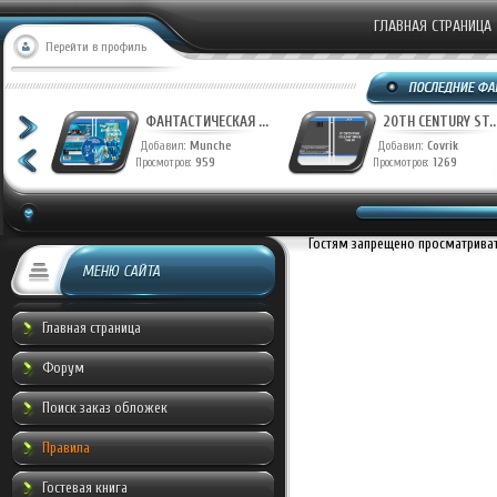
ГЛАВНАЯ СТРАНИЦА
Перейти в профиль
ФАНТАСТИЧЕСКАЯ ...
20TH CENTURY ST..
Добавил:
Munche
Добавил:
Covrik
Просмотров:
959
Просмотров:
1269
Гостям запрещено просматривать
МЕНЮ САЙТА
Главная страница
Форум
Поиск заказ обложек
Правила
Гостевая книга