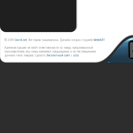
© 2014
Covrik.net
. Все права защищенны. Дизайн создан студией
WebeART
Администрация не несёт отвественности за товар, предложанный
пользователям, мы лишь являемся продавцами, а не постовщиками
данного типа товаров.
Сделать
бесплатный сайт
с
uCoz