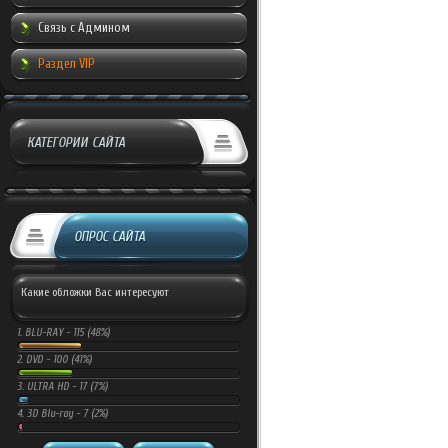
Связь с Админом
Раздел VIP
КАТЕГОРИИ САЙТА
ОПРОС САЙТА
Какие обложки Вас интересуют
1.
BLU-RAY -
115 (48%)
2.
DVD -
100 (41%)
3.
ULTRA HD -
17 (7%)
4.
3D Blu-ray -
7 (2%)