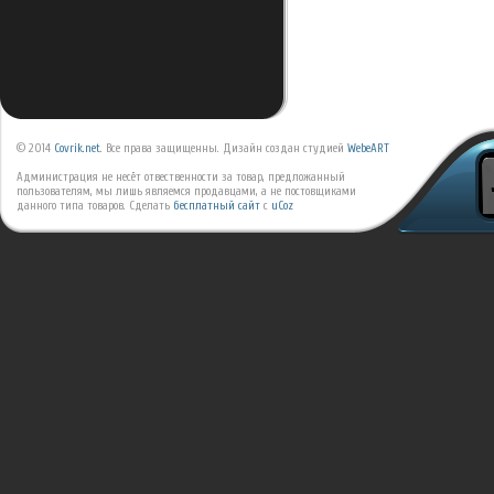
© 2014
Covrik.net
. Все права защищенны. Дизайн создан студией
WebeART
Администрация не несёт отвественности за товар, предложанный
пользователям, мы лишь являемся продавцами, а не постовщиками
данного типа товаров.
Сделать
бесплатный сайт
с
uCoz