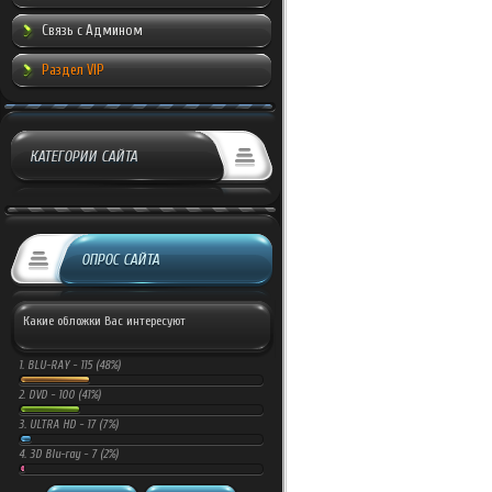
Связь с Админом
Раздел VIP
КАТЕГОРИИ САЙТА
ОПРОС САЙТА
Какие обложки Вас интересуют
1.
BLU-RAY -
115 (48%)
2.
DVD -
100 (41%)
3.
ULTRA HD -
17 (7%)
4.
3D Blu-ray -
7 (2%)