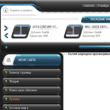
ГЛАВНАЯ СТРАНИЦА
Перейти в профиль
T...
20TH CENTURY ST...
MILL CREEK ENTE...
Добавил:
Covrik
Добавил:
Covrik
Просмотров:
1193
Просмотров:
507
Гостям запрещено просматривать
МЕНЮ САЙТА
Главная страница
Форум
Поиск заказ обложек
Правила
Гостевая книга