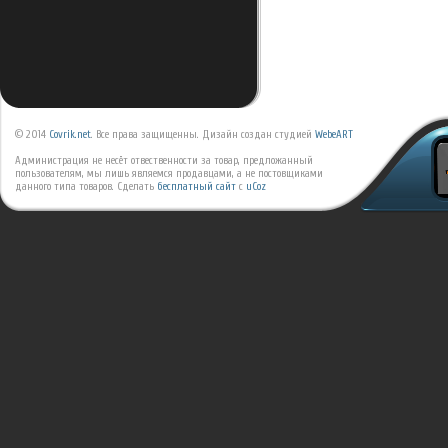
© 2014
Covrik.net
. Все права защищенны. Дизайн создан студией
WebeART
Администрация не несёт отвественности за товар, предложанный
пользователям, мы лишь являемся продавцами, а не постовщиками
данного типа товаров.
Сделать
бесплатный сайт
с
uCoz