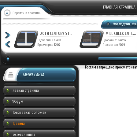
ГЛАВНАЯ СТРАНИЦА
Перейти в профиль
T...
20TH CENTURY ST...
MILL CREEK ENTE...
Добавил:
Covrik
Добавил:
Covrik
Просмотров:
1207
Просмотров:
509
Гостям запрещено просматривать
МЕНЮ САЙТА
Главная страница
Форум
Поиск заказ обложек
Правила
Гостевая книга