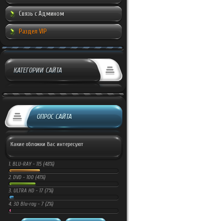
Связь с Админом
Раздел VIP
КАТЕГОРИИ САЙТА
ОПРОС САЙТА
Какие обложки Вас интересуют
1.
BLU-RAY -
115 (48%)
2.
DVD -
100 (41%)
3.
ULTRA HD -
17 (7%)
4.
3D Blu-ray -
7 (2%)