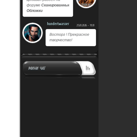
форуме
Сканированные
Обложки
hundertwasser
25.01.2026 - 19:31
Восторг ! Прекрасное
творчество!
МИНИ ЧАТ