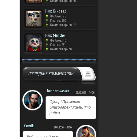
Комментариев: 41
Ник: Киновед
Файлов: 98
Постов: 597
Комментариев: 18
Ник: Munche
Файлов: 40
Постов: 231
Комментариев: 1
ПОСЛЕДНИЕ КОММЕНТАРИИ
hundertwasser
26.02.2026 - 14:06
Супер! Премного
благодарен! Жаль, что
редко...
Covrik
27.01.2026 - 21:00
Добавил раздел на