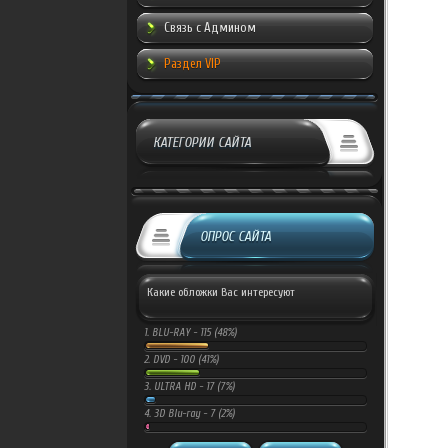
Связь с Админом
Раздел VIP
КАТЕГОРИИ САЙТА
ОПРОС САЙТА
Какие обложки Вас интересуют
1.
BLU-RAY -
115 (48%)
2.
DVD -
100 (41%)
3.
ULTRA HD -
17 (7%)
4.
3D Blu-ray -
7 (2%)