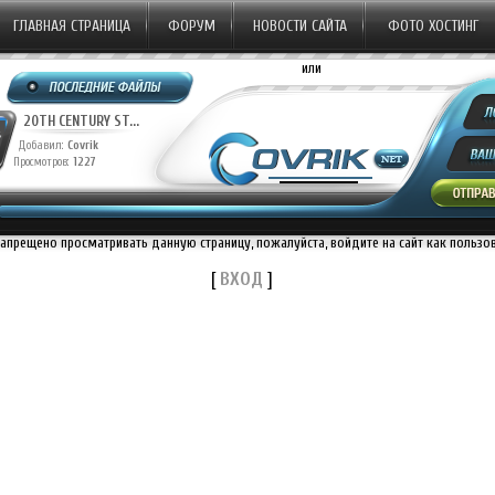
ГЛАВНАЯ СТРАНИЦА
ФОРУМ
НОВОСТИ САЙТА
ФОТО ХОСТИНГ
или
20TH CENTURY ST...
20TH CENTURY ST...
Добавил:
Covrik
Добавил:
Covrik
Просмотров:
1227
Просмотров:
1144
П
запрещено просматривать данную страницу, пожалуйста, войдите на сайт как пользо
[
ВХОД
]