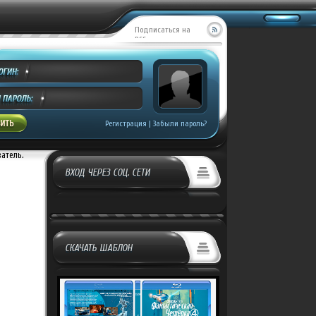
Подписаться на
RSS
MILL CREEK ENTE...
Добавил:
Covrik
росмотров:
499
Регистрация
|
Забыли пароль?
ватель.
ВХОД ЧЕРЕЗ СОЦ. СЕТИ
СКАЧАТЬ ШАБЛОН