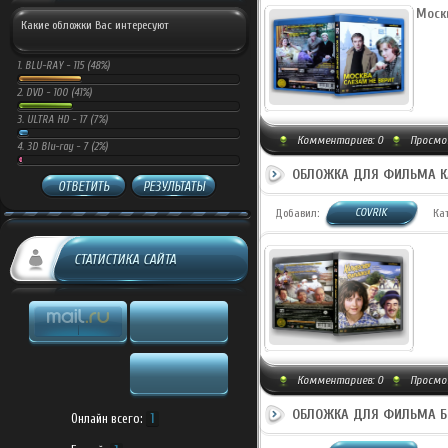
Москв
Какие обложки Вас интересуют
1.
BLU-RAY -
115 (48%)
2.
DVD -
100 (41%)
3.
ULTRA HD -
17 (7%)
Комментариев:
0
Просмот
4.
3D Blu-ray -
7 (2%)
ОБЛОЖКА ДЛЯ ФИЛЬМА КА
ОТВЕТИТЬ
РЕЗУЛЬТАТЫ
COVRIK
Добавил:
Ка
СТАТИСТИКА САЙТА
Комментариев:
0
Просмот
ОБЛОЖКА ДЛЯ ФИЛЬМА БР
Онлайн всего:
1