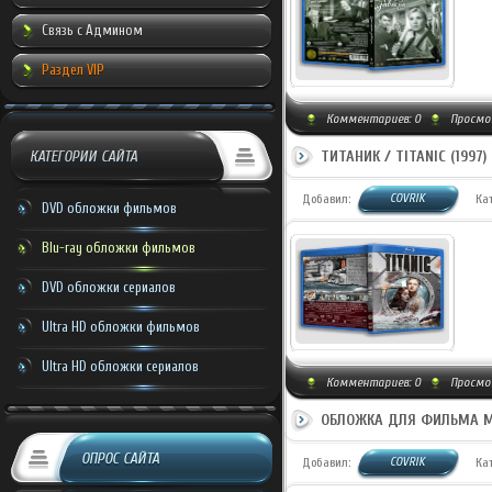
Связь с Админом
Раздел VIP
Комментариев:
0
Просмо
ТИТАНИК / TITANIC (1997)
КАТЕГОРИИ САЙТА
COVRIK
Добавил:
Ка
DVD обложки фильмов
Blu-ray обложки фильмов
DVD обложки сериалов
Ultra HD обложки фильмов
Ultra HD обложки сериалов
Комментариев:
0
Просмот
ОБЛОЖКА ДЛЯ ФИЛЬМА МО
ОПРОС САЙТА
COVRIK
Добавил:
Ка