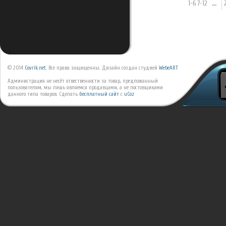
1-6
7-12
...
© 2014
Covrik.net
. Все права защищенны. Дизайн создан студией
WebeART
Администрация не несёт отвественности за товар, предложанный
пользователям, мы лишь являемся продавцами, а не постовщиками
данного типа товаров.
Сделать
бесплатный сайт
с
uCoz