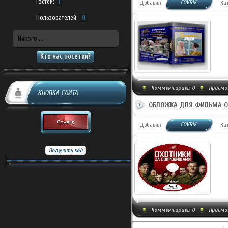
Гостей:
1
COVRIK
Добавил:
Ка
Пользователей:
0
Никого ...
Кто нас посетил?
Комментариев:
0
Просмот
КНОПКА САЙТА
ОБЛОЖКА ДЛЯ ФИЛЬМА ОХ
COVRIK
Добавил:
Ка
Комментариев:
0
Просмот