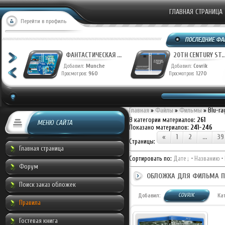
ГЛАВНАЯ СТРАНИЦА
Перейти в профиль
ФАНТАСТИЧЕСКАЯ ...
20TH CENTURY ST..
Добавил:
Munche
Добавил:
Covrik
Просмотров:
960
Просмотров:
1270
Главная
»
Файлы
»
Фильмы
» Blu-r
В категории материалов
:
261
МЕНЮ САЙТА
Показано материалов
:
241-246
«
1
2
...
39
Страницы
:
Главная страница
Сортировать по
:
Дате
·
Названию
·
Форум
ОБЛОЖКА ДЛЯ ФИЛЬМА ПР
Поиск заказ обложек
COVRIK
Добавил:
Ка
Правила
Гостевая книга